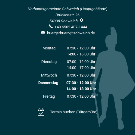
Verbandsgemeinde Schweich (Hauptgebäude)
Brückenstr. 26
54338
Schweich
+49 6502 407-1444
buergerbuero@schweich.de
Montag
07:30
-
12:00
Uhr
14:00
-
16:00
Von 07:30 bis 12:00 Uhr
Uhr
Von 14:00 bis 16:00 Uhr
Dienstag
07:00
-
12:00
Uhr
14:00
-
17:00
Von 07:00 bis 12:00 Uhr
Uhr
Von 14:00 bis 17:00 Uhr
Mittwoch
07:30
-
12:00
Uhr
Von 07:30 bis 12:00 Uhr
Donnerstag
07:30
-
12:00
Uhr
14:00
-
18:00
Von 07:30 bis 12:00 Uhr
Uhr
Von 14:00 bis 18:00 Uhr
Freitag
07:30
-
12:00
Uhr
Von 07:30 bis 12:00 Uhr
Termin buchen (Bürgerbüro)