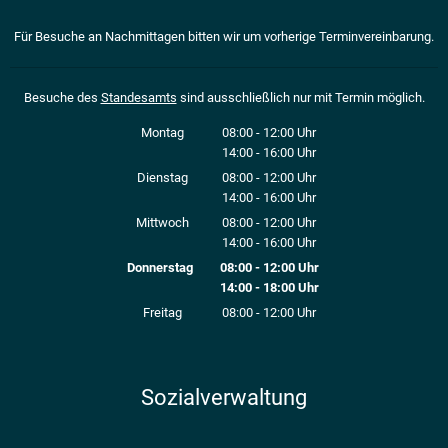
Für Besuche an Nachmittagen bitten wir um vorherige Terminvereinbarung.
Besuche des
Standesamts
sind ausschließlich nur mit Termin möglich.
Montag
08:00
-
12:00
Uhr
14:00
-
16:00
Von 08:00 bis 12:00 Uhr
Uhr
Von 14:00 bis 16:00 Uhr
Dienstag
08:00
-
12:00
Uhr
14:00
-
16:00
Von 08:00 bis 12:00 Uhr
Uhr
Von 14:00 bis 16:00 Uhr
Mittwoch
08:00
-
12:00
Uhr
14:00
-
16:00
Von 08:00 bis 12:00 Uhr
Uhr
Von 14:00 bis 16:00 Uhr
Donnerstag
08:00
-
12:00
Uhr
14:00
-
18:00
Von 08:00 bis 12:00 Uhr
Uhr
Von 14:00 bis 18:00 Uhr
Freitag
08:00
-
12:00
Uhr
Von 08:00 bis 12:00 Uhr
Sozialverwaltung