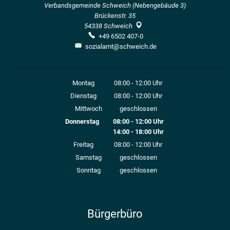
Verbandsgemeinde Schweich (Nebengebäude 3)
Brückenstr. 35
54338
Schweich
+49 6502 407-0
sozialamt@schweich.de
Montag
08:00
-
12:00
Uhr
Von 08:00 bis 12:00 Uhr
Dienstag
08:00
-
12:00
Uhr
Von 08:00 bis 12:00 Uhr
Mittwoch
geschlossen
Donnerstag
08:00
-
12:00
Uhr
14:00
-
18:00
Von 08:00 bis 12:00 Uhr
Uhr
Von 14:00 bis 18:00 Uhr
Freitag
08:00
-
12:00
Uhr
Von 08:00 bis 12:00 Uhr
Samstag
geschlossen
Sonntag
geschlossen
Bürgerbüro