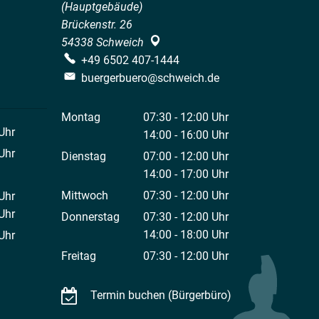
(Hauptgebäude)
Brückenstr. 26
54338
Schweich
+49 6502 407-1444
buergerbuero@schweich.de
Montag
07:30
-
12:00
Uhr
Uhr
Von 07:30 bis 12:00 Uhr
14:00
-
16:00
Uhr
 12:00 Uhr
Von 14:00 bis 16:00 Uhr
Uhr
Dienstag
07:00
-
12:00
Uhr
 12:00 Uhr
Von 07:00 bis 12:00 Uhr
14:00
-
17:00
Uhr
Von 14:00 bis 17:00 Uhr
Mittwoch
07:30
-
12:00
Uhr
Uhr
Von 07:30 bis 12:00 Uhr
 12:00 Uhr
Uhr
Donnerstag
07:30
-
12:00
Uhr
 18:00 Uhr
Von 07:30 bis 12:00 Uhr
14:00
-
18:00
Uhr
Uhr
Von 14:00 bis 18:00 Uhr
 12:00 Uhr
Freitag
07:30
-
12:00
Uhr
Von 07:30 bis 12:00 Uhr
Termin buchen (Bürgerbüro)