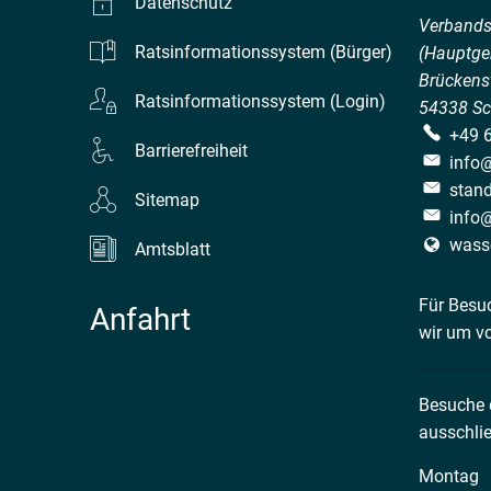
Datenschutz
Verband
Ratsinformationssystem (Bürger)
(Hauptge
Brückenst
Ratsinformationssystem (Login)
54338
Sc
+49 
Barrierefreiheit
info
stan
Sitemap
info
wass
Amtsblatt
Für Besu
Anfahrt
wir um v
Besuche
ausschlie
Montag