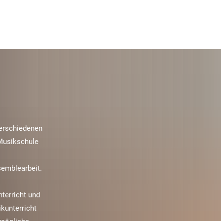
verschiedenen
 Musikschule
semblearbeit.
terricht und
kunterricht