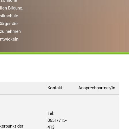
ersönliche
llen Bildung.
usikschule
Bürger die
t zu nehmen
entwickeln
Kontakt
Ansprechpartner/in
Tel:
0651/715-
kerpunkt der
413