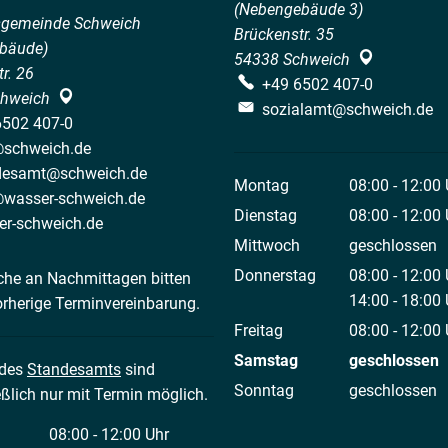
(Nebengebäude 3)
sgemeinde Schweich
Brückenstr. 35
bäude)
54338
Schweich
r. 26
+49 6502 407-0
hweich
sozialamt@schweich.de
6502 407-0
@schweich.de
desamt@schweich.de
Montag
08:00
-
12:00
@wasser-schweich.de
Von 08:00 bis
Dienstag
08:00
-
12:00
er-schweich.de
Von 08:00 bis
Mittwoch
geschlossen
Donnerstag
08:00
-
12:00
che an Nachmittagen bitten
Von 08:00 bis
14:00
-
18:00
orherige Terminvereinbarung.
Von 14:00 bis
Freitag
08:00
-
12:00
Von 08:00 bis
Samstag
geschlossen
 des
Standesamts
sind
Sonntag
geschlossen
ßlich nur mit Termin möglich.
08:00
-
12:00
Uhr