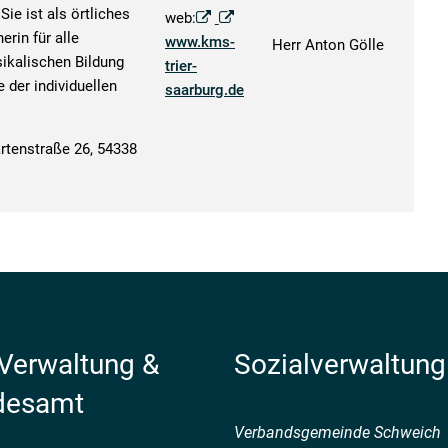
ie ist als örtliches
web:
rin für alle
www.kms-
Herr Anton Gölle
sikalischen Bildung
trier-
 der individuellen
saarburg.de
rtenstraße 26, 54338
 Verwaltung &
Sozialverwaltung
desamt
Verbandsgemeinde Schweich