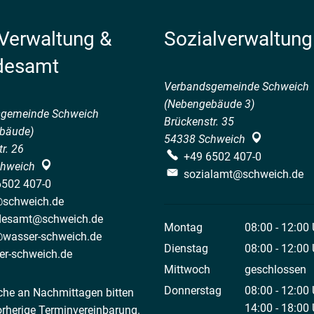
 Verwaltung &
Sozialverwaltung
desamt
Verbandsgemeinde Schweich
(Nebengebäude 3)
sgemeinde Schweich
Brückenstr. 35
bäude)
54338
Schweich
r. 26
+49 6502 407-0
hweich
sozialamt@schweich.de
6502 407-0
@schweich.de
desamt@schweich.de
Montag
08:00
-
12:00
@wasser-schweich.de
Von 08:00 bis
Dienstag
08:00
-
12:00
er-schweich.de
Von 08:00 bis
Mittwoch
geschlossen
Donnerstag
08:00
-
12:00
che an Nachmittagen bitten
Von 08:00 bis
14:00
-
18:00
orherige Terminvereinbarung.