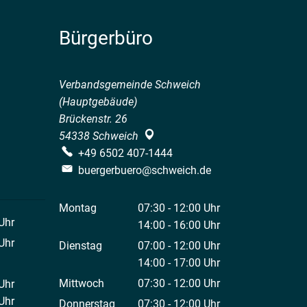
Bürgerbüro
Verbandsgemeinde Schweich
(Hauptgebäude)
Brückenstr. 26
54338
Schweich
+49 6502 407-1444
buergerbuero@schweich.de
Montag
07:30
-
12:00
Uhr
Uhr
Von 07:30 bis 12:00 Uhr
14:00
-
16:00
Uhr
 12:00 Uhr
Von 14:00 bis 16:00 Uhr
Uhr
Dienstag
07:00
-
12:00
Uhr
 12:00 Uhr
Von 07:00 bis 12:00 Uhr
14:00
-
17:00
Uhr
Von 14:00 bis 17:00 Uhr
Mittwoch
07:30
-
12:00
Uhr
Uhr
Von 07:30 bis 12:00 Uhr
 12:00 Uhr
Uhr
Donnerstag
07:30
-
12:00
Uhr