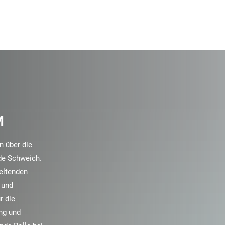
M
n über die
de Schweich.
geltenden
 und
r die
ng und