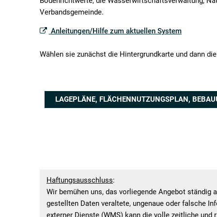
(GIS)
Bodenrichtwerte, die Wasserwirtschaftsverwaltung, Nat
Verbandsgemeinde.
Anleitungen/Hilfe zum aktuellen System
Wählen sie zunächst die Hintergrundkarte und dann di
LAGEPLÄNE, FLÄCHENNUTZUNGSPLAN, BEBAUU
Haftungsausschluss
:
Wir bemühen uns, das vorliegende Angebot ständig ak
gestellten Daten veraltete, ungenaue oder falsche I
externer Dienste (WMS) kann die volle zeitliche und 