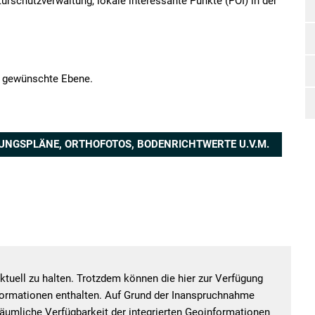
urschutzverwaltung, lokale interessante Punkte (POI) in der
e gewünschte Ebene.
NGSPLÄNE, ORTHOFOTOS, BODENRICHTWERTE U.V.M.
tuell zu halten. Trotzdem können die hier zur Verfügung
nformationen enthalten. Auf Grund der Inanspruchnahme
räumliche Verfügbarkeit der integrierten Geoinformationen