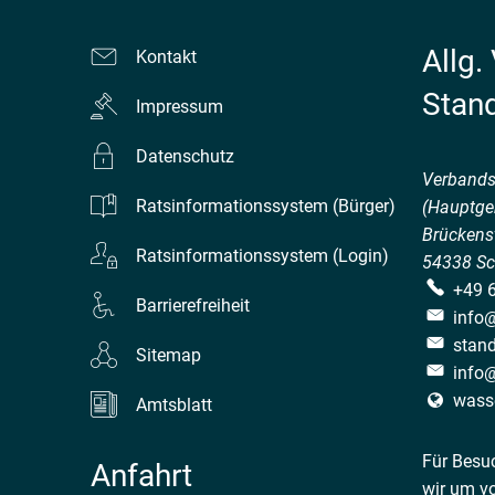
Allg.
Kontakt
Stan
Impressum
Datenschutz
Verband
Ratsinformationssystem (Bürger)
(Hauptge
Brückenst
Ratsinformationssystem (Login)
54338
Sc
+49 
Barrierefreiheit
info
stan
Sitemap
info
wass
Amtsblatt
Für Besu
Anfahrt
wir um v