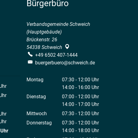
Bürgerbüro
Verbandsgemeinde Schweich
(Hauptgebäude)
Brückenstr. 26
54338
Schweich
+49 6502 407-1444
buergerbuero@schweich.de
Montag
07:30
-
12:00
Uhr
Uhr
Von 07:30 bis 12:00 Uhr
14:00
-
16:00
Uhr
 12:00 Uhr
Von 14:00 bis 16:00 Uhr
Uhr
Dienstag
07:00
-
12:00
Uhr
 12:00 Uhr
Von 07:00 bis 12:00 Uhr
14:00
-
17:00
Uhr
Von 14:00 bis 17:00 Uhr
Mittwoch
07:30
-
12:00
Uhr
Uhr
Von 07:30 bis 12:00 Uhr
 12:00 Uhr
Uhr
Donnerstag
07:30
-
12:00
Uhr
 18:00 Uhr
Von 07:30 bis 12:00 Uhr
14:00
-
18:00
Uhr
Uhr