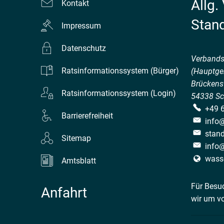
Allg.
Kontakt
Stan
Impressum
Datenschutz
Verband
Ratsinformationssystem (Bürger)
(Hauptge
Brückenst
Ratsinformationssystem (Login)
54338
Sc
+49 
Barrierefreiheit
info
stan
Sitemap
info
wass
Amtsblatt
Für Besu
Anfahrt
wir um v