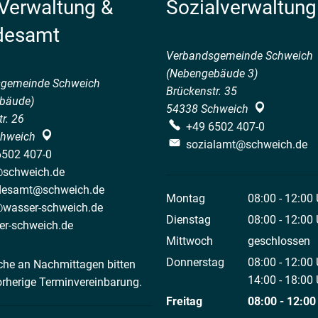
 Verwaltung &
Sozialverwaltung
desamt
Verbandsgemeinde Schweich
(Nebengebäude 3)
sgemeinde Schweich
Brückenstr. 35
bäude)
54338
Schweich
r. 26
+49 6502 407-0
hweich
sozialamt@schweich.de
6502 407-0
@schweich.de
desamt@schweich.de
Montag
08:00
-
12:00
@wasser-schweich.de
Von 08:00 bis
Dienstag
08:00
-
12:00
er-schweich.de
Von 08:00 bis
Mittwoch
geschlossen
Donnerstag
08:00
-
12:00
che an Nachmittagen bitten
Von 08:00 bis
14:00
-
18:00
orherige Terminvereinbarung.
Von 14:00 bis
Freitag
08:00
-
12:00