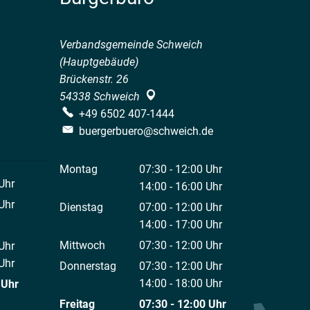
Verbandsgemeinde Schweich
(Hauptgebäude)
Brückenstr. 26
54338
Schweich
+49 6502 407-1444
buergerbuero@schweich.de
Montag
07:30
-
12:00
Uhr
Uhr
Von 07:30 bis 12:00 Uhr
14:00
-
16:00
Uhr
 12:00 Uhr
Von 14:00 bis 16:00 Uhr
Uhr
Dienstag
07:00
-
12:00
Uhr
 12:00 Uhr
Von 07:00 bis 12:00 Uhr
14:00
-
17:00
Uhr
Von 14:00 bis 17:00 Uhr
Mittwoch
07:30
-
12:00
Uhr
Uhr
Von 07:30 bis 12:00 Uhr
 12:00 Uhr
Uhr
Donnerstag
07:30
-
12:00
Uhr
 18:00 Uhr
Von 07:30 bis 12:00 Uhr
14:00
-
18:00
Uhr
Uhr
Von 14:00 bis 18:00 Uhr
 12:00 Uhr
Freitag
07:30
-
12:00
Uhr