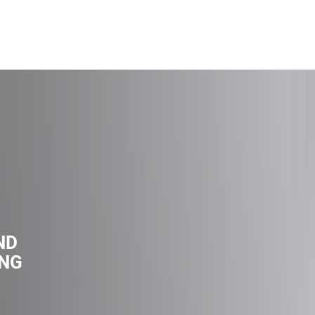
ND
NG