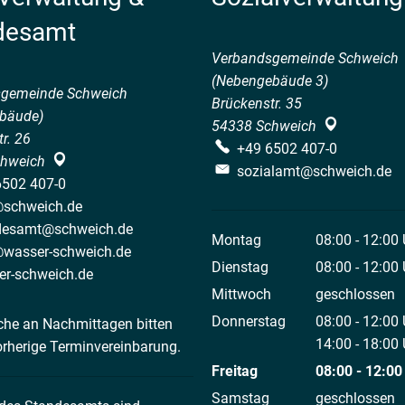
desamt
Verbandsgemeinde Schweich
(Nebengebäude 3)
sgemeinde Schweich
Brückenstr. 35
bäude)
54338
Schweich
r. 26
+49 6502 407-0
hweich
sozialamt@schweich.de
6502 407-0
@schweich.de
desamt@schweich.de
Montag
08:00
-
12:00
@wasser-schweich.de
Von 08:00 bis
Dienstag
08:00
-
12:00
er-schweich.de
Von 08:00 bis
Mittwoch
geschlossen
Donnerstag
08:00
-
12:00
che an Nachmittagen bitten
Von 08:00 bis
14:00
-
18:00
orherige Terminvereinbarung.
Von 14:00 bis
Freitag
08:00
-
12:00
Von 08:00 bis
Samstag
geschlossen