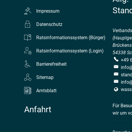
Stan
Impressum
Datenschutz
Verband
Ratsinformationssystem (Bürger)
(Hauptge
Brückenst
Ratsinformationssystem (Login)
54338
Sc
+49 
Barrierefreiheit
info
stan
Sitemap
info
wass
Amtsblatt
Für Besu
Anfahrt
wir um v