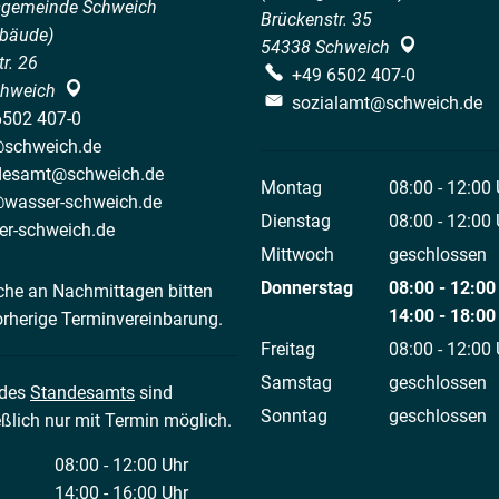
sgemeinde Schweich
Brückenstr. 35
bäude)
54338
Schweich
r. 26
+49 6502 407-0
hweich
sozialamt@schweich.de
6502 407-0
@schweich.de
desamt@schweich.de
Montag
08:00
-
12:00
@wasser-schweich.de
Von 08:00 bis
Dienstag
08:00
-
12:00
er-schweich.de
Von 08:00 bis
Mittwoch
geschlossen
Donnerstag
08:00
-
12:00
che an Nachmittagen bitten
Von 08:00 bis
14:00
-
18:00
orherige Terminvereinbarung.
Von 14:00 bis
Freitag
08:00
-
12:00
Von 08:00 bis
Samstag
geschlossen
 des
Standesamts
sind
Sonntag
geschlossen
ßlich nur mit Termin möglich.
08:00
-
12:00
Uhr
Von 08:00 bis 12:00 Uhr
14:00
-
16:00
Uhr