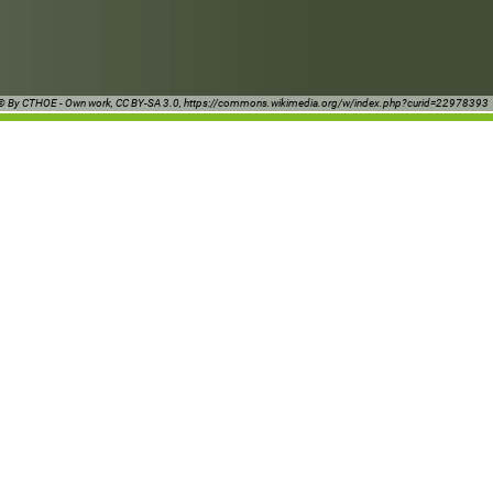
© By CTHOE - Own work, CC BY-SA 3.0, https://commons.wikimedia.org/w/index.php?curid=22978393