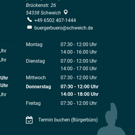
Brückenstr. 26
54338
Schweich
+49 6502 407-1444
buergerbuero@schweich.de
Montag
07:30
-
12:00
Uhr
Uhr
Von 07:30 bis 12:00 Uhr
14:00
-
16:00
Uhr
 12:00 Uhr
Von 14:00 bis 16:00 Uhr
Uhr
Dienstag
07:00
-
12:00
Uhr
 12:00 Uhr
Von 07:00 bis 12:00 Uhr
14:00
-
17:00
Uhr
Von 14:00 bis 17:00 Uhr
Mittwoch
07:30
-
12:00
Uhr
Uhr
Von 07:30 bis 12:00 Uhr
 12:00 Uhr
Uhr
Donnerstag
07:30
-
12:00
Uhr
 18:00 Uhr
Von 07:30 bis 12:00 Uhr
14:00
-
18:00
Uhr
Uhr
Von 14:00 bis 18:00 Uhr
 12:00 Uhr
Freitag
07:30
-
12:00
Uhr
Von 07:30 bis 12:00 Uhr
Termin buchen (Bürgerbüro)