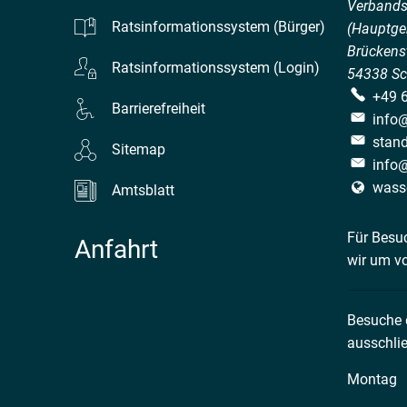
Verband
Ratsinformationssystem (Bürger)
(Hauptge
Brückenst
Ratsinformationssystem (Login)
54338
Sc
+49 
Barrierefreiheit
info
stan
Sitemap
info
wass
Amtsblatt
Für Besu
Anfahrt
wir um v
Besuche
ausschlie
Montag