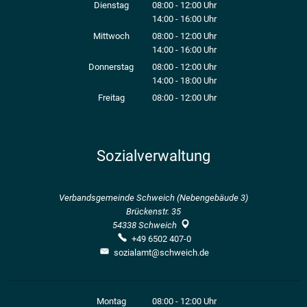
Von 14:00 bis 16:00 Uhr
Dienstag
08:00
-
12:00
Uhr
14:00
-
16:00
Von 08:00 bis 12:00 Uhr
Uhr
Von 14:00 bis 16:00 Uhr
Mittwoch
08:00
-
12:00
Uhr
14:00
-
16:00
Von 08:00 bis 12:00 Uhr
Uhr
Von 14:00 bis 16:00 Uhr
Donnerstag
08:00
-
12:00
Uhr
14:00
-
18:00
Von 08:00 bis 12:00 Uhr
Uhr
Von 14:00 bis 18:00 Uhr
Freitag
08:00
-
12:00
Uhr
Von 08:00 bis 12:00 Uhr
Sozialverwaltung
Verbandsgemeinde Schweich (Nebengebäude 3)
Brückenstr. 35
54338
Schweich
+49 6502 407-0
sozialamt@schweich.de
Montag
08:00
-
12:00
Uhr