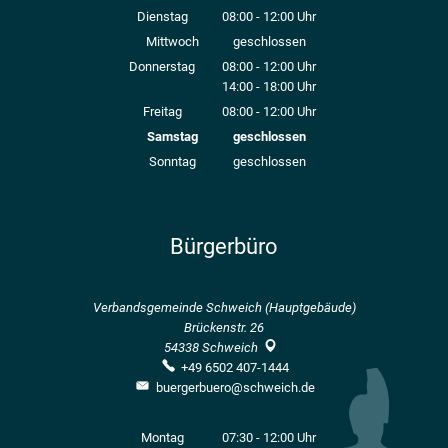
Von 08:00 bis 12:00 Uhr
Dienstag
08:00
-
12:00
Uhr
Von 08:00 bis 12:00 Uhr
Mittwoch
geschlossen
Donnerstag
08:00
-
12:00
Uhr
14:00
-
18:00
Von 08:00 bis 12:00 Uhr
Uhr
Von 14:00 bis 18:00 Uhr
Freitag
08:00
-
12:00
Uhr
Von 08:00 bis 12:00 Uhr
Samstag
geschlossen
Sonntag
geschlossen
Bürgerbüro
Verbandsgemeinde Schweich (Hauptgebäude)
Brückenstr. 26
54338
Schweich
+49 6502 407-1444
buergerbuero@schweich.de
Montag
07:30
-
12:00
Uhr