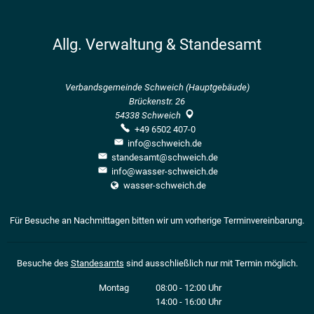
Allg. Verwaltung & Standesamt
Verbandsgemeinde Schweich (Hauptgebäude)
Brückenstr. 26
54338
Schweich
+49 6502 407-0
info@schweich.de
standesamt@schweich.de
info@wasser-schweich.de
wasser-schweich.de
Für Besuche an Nachmittagen bitten wir um vorherige Terminvereinbarung.
Besuche des
Standesamts
sind ausschließlich nur mit Termin möglich.
Montag
08:00
-
12:00
Uhr
14:00
-
16:00
Von 08:00 bis 12:00 Uhr
Uhr