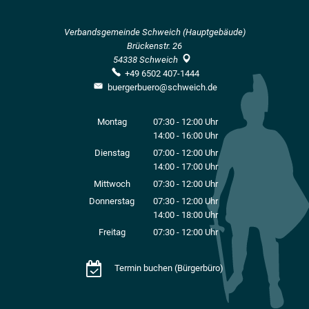
Verbandsgemeinde Schweich (Hauptgebäude)
Brückenstr. 26
54338
Schweich
+49 6502 407-1444
buergerbuero@schweich.de
Montag
07:30
-
12:00
Uhr
14:00
-
16:00
Von 07:30 bis 12:00 Uhr
Uhr
Von 14:00 bis 16:00 Uhr
Dienstag
07:00
-
12:00
Uhr
14:00
-
17:00
Von 07:00 bis 12:00 Uhr
Uhr
Von 14:00 bis 17:00 Uhr
Mittwoch
07:30
-
12:00
Uhr
Von 07:30 bis 12:00 Uhr
Donnerstag
07:30
-
12:00
Uhr
14:00
-
18:00
Von 07:30 bis 12:00 Uhr
Uhr
Von 14:00 bis 18:00 Uhr
Freitag
07:30
-
12:00
Uhr
Von 07:30 bis 12:00 Uhr
Termin buchen (Bürgerbüro)