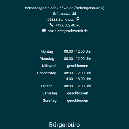
Verbandsgemeinde Schweich (Nebengebäude 3)
Brückenstr. 35
54338
Schweich
+49 6502 407-0
sozialamt@schweich.de
Montag
08:00
-
12:00
Uhr
Von 08:00 bis 12:00 Uhr
Dienstag
08:00
-
12:00
Uhr
Von 08:00 bis 12:00 Uhr
Mittwoch
geschlossen
Donnerstag
08:00
-
12:00
Uhr
14:00
-
18:00
Von 08:00 bis 12:00 Uhr
Uhr
Von 14:00 bis 18:00 Uhr
Freitag
08:00
-
12:00
Uhr
Von 08:00 bis 12:00 Uhr
Samstag
geschlossen
Sonntag
geschlossen
Bürgerbüro