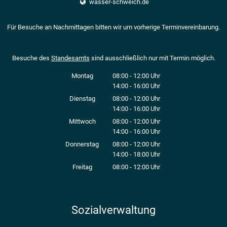
wasser-schweich.de
Für Besuche an Nachmittagen bitten wir um vorherige Terminvereinbarung.
Besuche des
Standesamts
sind ausschließlich nur mit Termin möglich.
Montag
08:00
-
12:00
Uhr
14:00
-
16:00
Von 08:00 bis 12:00 Uhr
Uhr
Von 14:00 bis 16:00 Uhr
Dienstag
08:00
-
12:00
Uhr
14:00
-
16:00
Von 08:00 bis 12:00 Uhr
Uhr
Von 14:00 bis 16:00 Uhr
Mittwoch
08:00
-
12:00
Uhr
14:00
-
16:00
Von 08:00 bis 12:00 Uhr
Uhr
Von 14:00 bis 16:00 Uhr
Donnerstag
08:00
-
12:00
Uhr
14:00
-
18:00
Von 08:00 bis 12:00 Uhr
Uhr
Von 14:00 bis 18:00 Uhr
Freitag
08:00
-
12:00
Uhr
Von 08:00 bis 12:00 Uhr
Sozialverwaltung