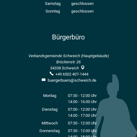
Von 08:00 bis 12:00 Uhr
Samstag
geschlossen
Sonntag
geschlossen
Bürgerbüro
Verbandsgemeinde Schweich (Hauptgebäude)
Brückenstr. 26
54338
Schweich
+49 6502 407-1444
buergerbuero@schweich.de
Montag
07:30
-
12:00
Uhr
14:00
-
16:00
Von 07:30 bis 12:00 Uhr
Uhr
Von 14:00 bis 16:00 Uhr
Dienstag
07:00
-
12:00
Uhr
14:00
-
17:00
Von 07:00 bis 12:00 Uhr
Uhr
Von 14:00 bis 17:00 Uhr
Mittwoch
07:30
-
12:00
Uhr
Von 07:30 bis 12:00 Uhr
Donnerstag
07:30
-
12:00
Uhr
14:00
-
18:00
Von 07:30 bis 12:00 Uhr
Uhr