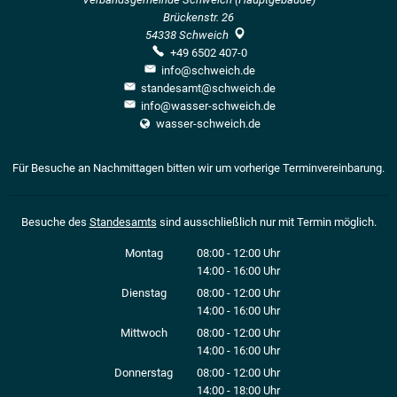
Brückenstr. 26
54338
Schweich
+49 6502 407-0
info@schweich.de
standesamt@schweich.de
info@wasser-schweich.de
wasser-schweich.de
Für Besuche an Nachmittagen bitten wir um vorherige Terminvereinbarung.
Besuche des
Standesamts
sind ausschließlich nur mit Termin möglich.
Montag
08:00
-
12:00
Uhr
14:00
-
16:00
Von 08:00 bis 12:00 Uhr
Uhr
Von 14:00 bis 16:00 Uhr
Dienstag
08:00
-
12:00
Uhr
14:00
-
16:00
Von 08:00 bis 12:00 Uhr
Uhr
Von 14:00 bis 16:00 Uhr
Mittwoch
08:00
-
12:00
Uhr
14:00
-
16:00
Von 08:00 bis 12:00 Uhr
Uhr
Von 14:00 bis 16:00 Uhr
Donnerstag
08:00
-
12:00
Uhr
14:00
-
18:00
Von 08:00 bis 12:00 Uhr
Uhr