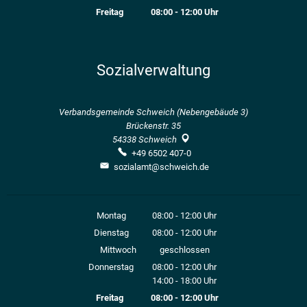
Von 14:00 bis 18:00 Uhr
Freitag
08:00
-
12:00
Uhr
Von 08:00 bis 12:00 Uhr
Sozialverwaltung
Verbandsgemeinde Schweich (Nebengebäude 3)
Brückenstr. 35
54338
Schweich
+49 6502 407-0
sozialamt@schweich.de
Montag
08:00
-
12:00
Uhr
Von 08:00 bis 12:00 Uhr
Dienstag
08:00
-
12:00
Uhr
Von 08:00 bis 12:00 Uhr
Mittwoch
geschlossen
Donnerstag
08:00
-
12:00
Uhr
14:00
-
18:00
Von 08:00 bis 12:00 Uhr
Uhr
Von 14:00 bis 18:00 Uhr
Freitag
08:00
-
12:00
Uhr