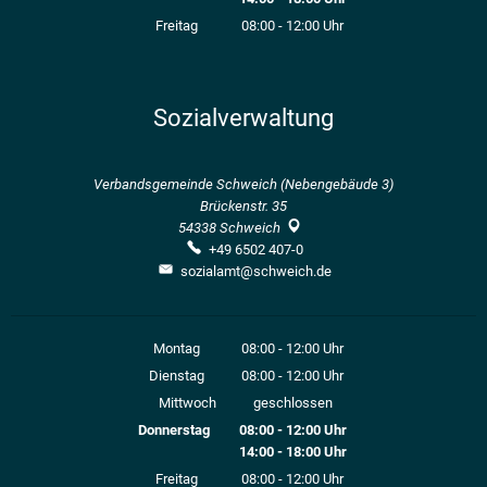
Von 14:00 bis 18:00 Uhr
Freitag
08:00
-
12:00
Uhr
Von 08:00 bis 12:00 Uhr
Sozialverwaltung
Verbandsgemeinde Schweich (Nebengebäude 3)
Brückenstr. 35
54338
Schweich
+49 6502 407-0
sozialamt@schweich.de
Montag
08:00
-
12:00
Uhr
Von 08:00 bis 12:00 Uhr
Dienstag
08:00
-
12:00
Uhr
Von 08:00 bis 12:00 Uhr
Mittwoch
geschlossen
Donnerstag
08:00
-
12:00
Uhr
14:00
-
18:00
Von 08:00 bis 12:00 Uhr
Uhr
Von 14:00 bis 18:00 Uhr
Freitag
08:00
-
12:00
Uhr