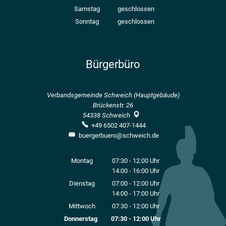
Von 08:00 bis 12:00 Uhr
Samstag
geschlossen
Sonntag
geschlossen
Bürgerbüro
Verbandsgemeinde Schweich (Hauptgebäude)
Brückenstr. 26
54338
Schweich
+49 6502 407-1444
buergerbuero@schweich.de
Montag
07:30
-
12:00
Uhr
14:00
-
16:00
Von 07:30 bis 12:00 Uhr
Uhr
Von 14:00 bis 16:00 Uhr
Dienstag
07:00
-
12:00
Uhr
14:00
-
17:00
Von 07:00 bis 12:00 Uhr
Uhr
Von 14:00 bis 17:00 Uhr
Mittwoch
07:30
-
12:00
Uhr
Von 07:30 bis 12:00 Uhr
Donnerstag
07:30
-
12:00
Uhr