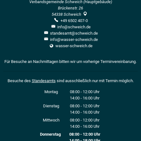
Verbandsgemeinde Schweich (Hauptgebäude)
Brückenstr. 26
54338
Schweich
+49 6502 407-0
info@schweich.de
standesamt@schweich.de
info@wasser-schweich.de
wasser-schweich.de
Für Besuche an Nachmittagen bitten wir um vorherige Terminvereinbarung.
Besuche des
Standesamts
sind ausschließlich nur mit Termin möglich.
Montag
08:00
-
12:00
Uhr
14:00
-
16:00
Von 08:00 bis 12:00 Uhr
Uhr
Von 14:00 bis 16:00 Uhr
Dienstag
08:00
-
12:00
Uhr
14:00
-
16:00
Von 08:00 bis 12:00 Uhr
Uhr
Von 14:00 bis 16:00 Uhr
Mittwoch
08:00
-
12:00
Uhr
14:00
-
16:00
Von 08:00 bis 12:00 Uhr
Uhr
Von 14:00 bis 16:00 Uhr
Donnerstag
08:00
-
12:00
Uhr
14:00
-
18:00
Von 08:00 bis 12:00 Uhr
Uhr