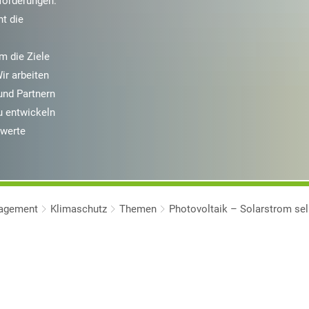
sforderungen.
t die
um die Ziele
ir arbeiten
und Partnern
 entwickeln
swerte
nagement
Klimaschutz
Themen
Photovoltaik – Solarstrom sel