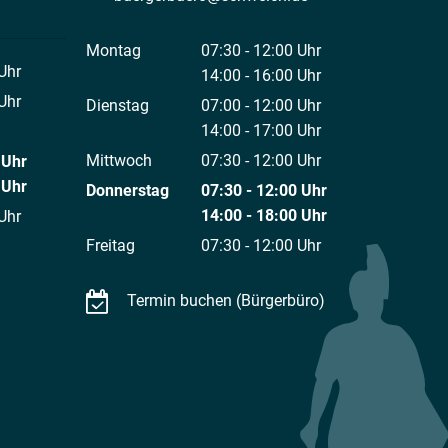
Montag
07:30
-
12:00
Uhr
Uhr
Von 07:30 bis 12:00 Uhr
14:00
-
16:00
Uhr
 12:00 Uhr
Von 14:00 bis 16:00 Uhr
Uhr
Dienstag
07:00
-
12:00
Uhr
 12:00 Uhr
Von 07:00 bis 12:00 Uhr
14:00
-
17:00
Uhr
Von 14:00 bis 17:00 Uhr
Mittwoch
07:30
-
12:00
Uhr
Uhr
Von 07:30 bis 12:00 Uhr
 12:00 Uhr
Uhr
Donnerstag
07:30
-
12:00
Uhr
 18:00 Uhr
Von 07:30 bis 12:00 Uhr
14:00
-
18:00
Uhr
Uhr
Von 14:00 bis 18:00 Uhr
 12:00 Uhr
Freitag
07:30
-
12:00
Uhr
Von 07:30 bis 12:00 Uhr
Termin buchen (Bürgerbüro)