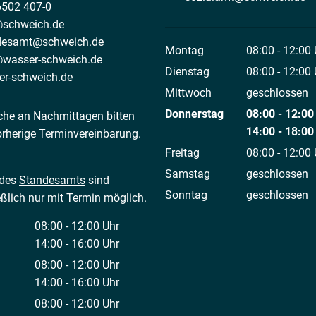
6502 407-0
@schweich.de
desamt@schweich.de
Montag
08:00
-
12:00
@wasser-schweich.de
Von 08:00 bis
Dienstag
08:00
-
12:00
er-schweich.de
Von 08:00 bis
Mittwoch
geschlossen
Donnerstag
08:00
-
12:00
che an Nachmittagen bitten
Von 08:00 bis
14:00
-
18:00
orherige Terminvereinbarung.
Von 14:00 bis
Freitag
08:00
-
12:00
Von 08:00 bis
Samstag
geschlossen
 des
Standesamts
sind
Sonntag
geschlossen
ßlich nur mit Termin möglich.
08:00
-
12:00
Uhr
Von 08:00 bis 12:00 Uhr
14:00
-
16:00
Uhr
Von 14:00 bis 16:00 Uhr
08:00
-
12:00
Uhr
Von 08:00 bis 12:00 Uhr
14:00
-
16:00
Uhr
Von 14:00 bis 16:00 Uhr
08:00
-
12:00
Uhr