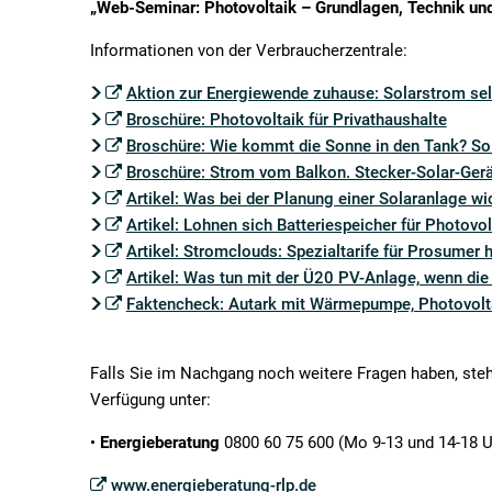
„Web-Seminar: Photovoltaik – Grundlagen, Technik u
Solarstrom
Informationen von der Verbraucherzentrale:
selbst
Aktion zur Energiewende zuhause: Solarstrom se
Broschüre: Photovoltaik für Privathaushalte
erzeugen
Broschüre: Wie kommt die Sonne in den Tank? So
Broschüre: Strom vom Balkon. Stecker-Solar-Gerät
und
Artikel: Was bei der Planung einer Solaranlage wic
Artikel: Lohnen sich Batteriespeicher für Photovo
nutzen
Artikel: Stromclouds: Spezialtarife für Prosumer 
Artikel: Was tun mit der Ü20 PV-Anlage, wenn di
Faktencheck: Autark mit Wärmepumpe, Photovoltai
Falls Sie im Nachgang noch weitere Fragen haben, steh
Verfügung unter:
•
Energieberatung
0800 60 75 600 (Mo 9-13 und 14-18 Uh
www.energieberatung-rlp.de