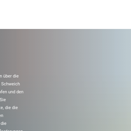
n über die
 Schweich
pfen und den
Sie
e, die die
en
 die