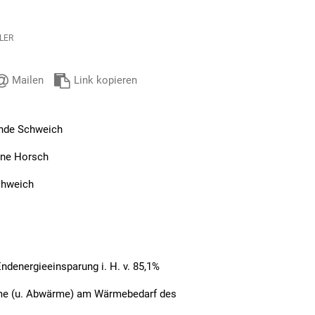
LER
Mailen
Link kopieren
inde Schweich
iane Horsch
Schweich
Endenergieeinsparung i. H. v. 85,1%
rme (u. Abwärme) am Wärmebedarf des