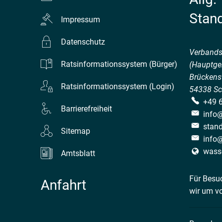
Stan
Impressum
Datenschutz
Verband
Ratsinformationssystem (Bürger)
(Hauptge
Brückenst
Ratsinformationssystem (Login)
54338
Sc
+49 
Barrierefreiheit
info
stan
Sitemap
info
wass
Amtsblatt
Für Besu
Anfahrt
wir um v