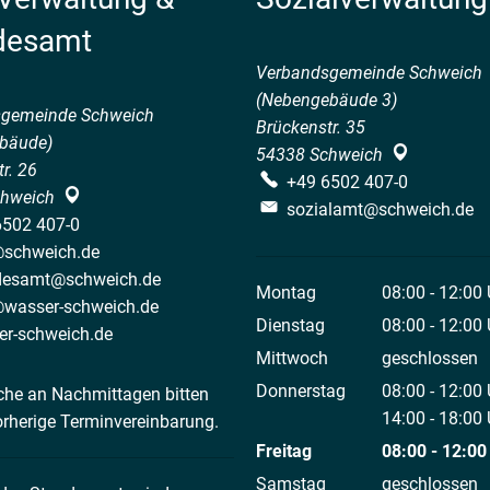
desamt
Verbandsgemeinde Schweich
(Nebengebäude 3)
sgemeinde Schweich
Brückenstr. 35
bäude)
54338
Schweich
r. 26
+49 6502 407-0
hweich
sozialamt@schweich.de
6502 407-0
@schweich.de
desamt@schweich.de
Montag
08:00
-
12:00
@wasser-schweich.de
Von 08:00 bis
Dienstag
08:00
-
12:00
er-schweich.de
Von 08:00 bis
Mittwoch
geschlossen
Donnerstag
08:00
-
12:00
che an Nachmittagen bitten
Von 08:00 bis
14:00
-
18:00
orherige Terminvereinbarung.
Von 14:00 bis
Freitag
08:00
-
12:00
Von 08:00 bis
Samstag
geschlossen