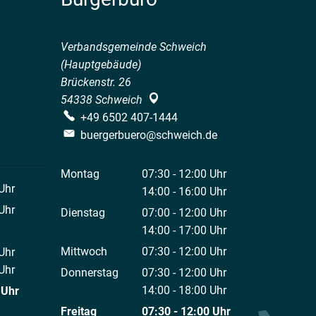
Verbandsgemeinde Schweich
(Hauptgebäude)
Brückenstr. 26
54338
Schweich
+49 6502 407-1444
buergerbuero@schweich.de
Montag
07:30
-
12:00
Uhr
Uhr
Von 07:30 bis 12:00 Uhr
14:00
-
16:00
Uhr
 12:00 Uhr
Von 14:00 bis 16:00 Uhr
Uhr
Dienstag
07:00
-
12:00
Uhr
 12:00 Uhr
Von 07:00 bis 12:00 Uhr
14:00
-
17:00
Uhr
Von 14:00 bis 17:00 Uhr
Mittwoch
07:30
-
12:00
Uhr
Uhr
Von 07:30 bis 12:00 Uhr
 12:00 Uhr
Uhr
Donnerstag
07:30
-
12:00
Uhr
 18:00 Uhr
Von 07:30 bis 12:00 Uhr
14:00
-
18:00
Uhr
Uhr
Von 14:00 bis 18:00 Uhr
 12:00 Uhr
Freitag
07:30
-
12:00
Uhr