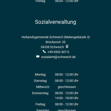
Freitag
08:00
-
12:00
Uhr
Von 08:00 bis 12:00 Uhr
Sozialverwaltung
Verbandsgemeinde Schweich (Nebengebäude 3)
Brückenstr. 35
54338
Schweich
+49 6502 407-0
sozialamt@schweich.de
Montag
08:00
-
12:00
Uhr
Von 08:00 bis 12:00 Uhr
Dienstag
08:00
-
12:00
Uhr
Von 08:00 bis 12:00 Uhr
Mittwoch
geschlossen
Donnerstag
08:00
-
12:00
Uhr
14:00
-
18:00
Von 08:00 bis 12:00 Uhr
Uhr
Von 14:00 bis 18:00 Uhr
Freitag
08:00
-
12:00
Uhr
Von 08:00 bis 12:00 Uhr
Samstag
geschlossen