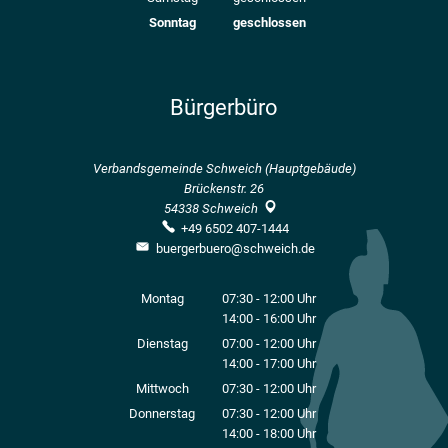
Sonntag
geschlossen
Bürgerbüro
Verbandsgemeinde Schweich (Hauptgebäude)
Brückenstr. 26
54338
Schweich
+49 6502 407-1444
buergerbuero@schweich.de
Montag
07:30
-
12:00
Uhr
14:00
-
16:00
Von 07:30 bis 12:00 Uhr
Uhr
Von 14:00 bis 16:00 Uhr
Dienstag
07:00
-
12:00
Uhr
14:00
-
17:00
Von 07:00 bis 12:00 Uhr
Uhr
Von 14:00 bis 17:00 Uhr
Mittwoch
07:30
-
12:00
Uhr
Von 07:30 bis 12:00 Uhr
Donnerstag
07:30
-
12:00
Uhr
14:00
-
18:00
Von 07:30 bis 12:00 Uhr
Uhr