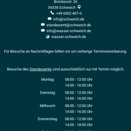
Brückenstr. 26
54338
Schweich
+49 6502 407-0
info@schweich.de
standesamt@schweich.de
info@wasser-schweich.de
wasser-schweich.de
Für Besuche an Nachmittagen bitten wir um vorherige Terminvereinbarung.
Besuche des
Standesamts
sind ausschließlich nur mit Termin möglich.
Montag
08:00
-
12:00
Uhr
14:00
-
16:00
Von 08:00 bis 12:00 Uhr
Uhr
Von 14:00 bis 16:00 Uhr
Dienstag
08:00
-
12:00
Uhr
14:00
-
16:00
Von 08:00 bis 12:00 Uhr
Uhr
Von 14:00 bis 16:00 Uhr
Mittwoch
08:00
-
12:00
Uhr
14:00
-
16:00
Von 08:00 bis 12:00 Uhr
Uhr
Von 14:00 bis 16:00 Uhr
Donnerstag
08:00
-
12:00
Uhr
14:00
-
18:00
Von 08:00 bis 12:00 Uhr
Uhr
Von 14:00 bis 18:00 Uhr